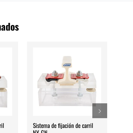
nados
il
Sistema de fijación de carril
Siste
NY-GN
ferro