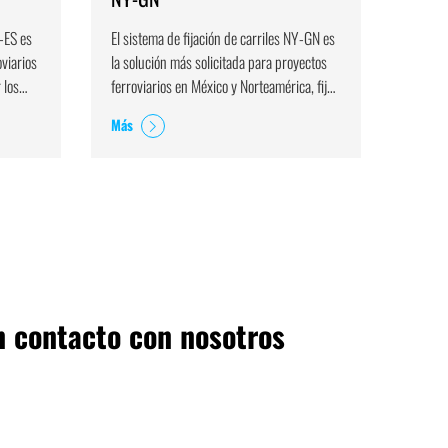
Y-ES es
El sistema de fijación de carriles NY-GN es
El sist
oviarios
la solución más solicitada para proyectos
la mej
 los
ferroviarios en México y Norteamérica, fija
ferrovi
de manera efectiva los rieles 115RE sobre
innova
Más
Más
durmientes de concreto.
de hie
conecta
garant
 contacto con nosotros