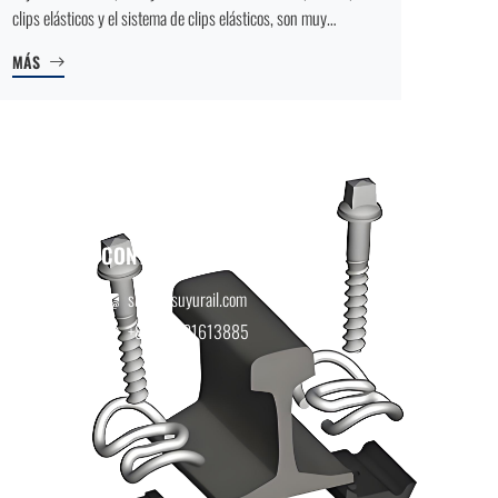
clips elásticos y el sistema de clips elásticos, son muy
versátiles y se adaptan perfectamente a rieles UIC 54 y UIC
MÁS
60. A continuación, detallamos los requisitos básicos para la
instalación.
CONTÁCTENOS
suyu@suyurail.com
+86-15901613885