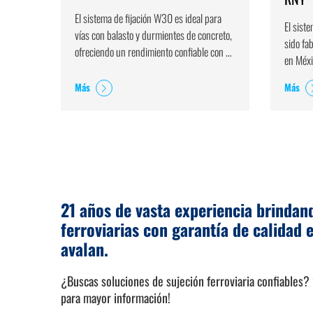
El sistema de fijación W30 es ideal para
El sist
vías con balasto y durmientes de concreto,
sido fa
ofreciendo un rendimiento confiable con un
en Méxi
desgaste mínimo y bajo requerimiento de
rieles 
mantenimiento.
Más
Más
concret
21 años de vasta experiencia brindan
ferroviarias con garantía de calidad e
avalan.
¿Buscas soluciones de sujeción ferroviaria confiables
para mayor información!