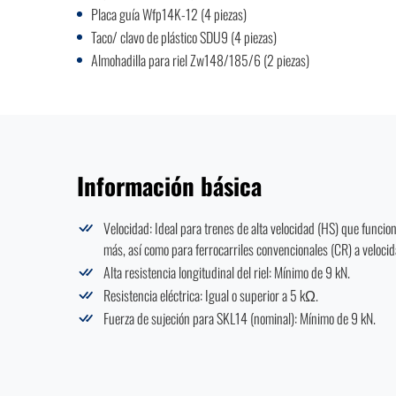
Placa guía Wfp14K-12 (4 piezas)
Taco/ clavo de plástico SDU9 (4 piezas)
Almohadilla para riel Zw148/185/6 (2 piezas)
Información básica
Velocidad: Ideal para trenes de alta velocidad (HS) que funci
más, así como para ferrocarriles convencionales (CR) a veloc
Alta resistencia longitudinal del riel: Mínimo de 9 kN.
Resistencia eléctrica: Igual o superior a 5 kΩ.
Fuerza de sujeción para SKL14 (nominal): Mínimo de 9 kN.