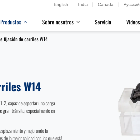
English
India
Canada
Русский
 Productos
Sobre nosotros
Servicio
Video
e fijación de carriles W14
rriles W14
1-2, capaz de soportar una carga
de gran tránsito, especialmente en
desplazamiento y mejorando la
es de la mejor calidad con los que está