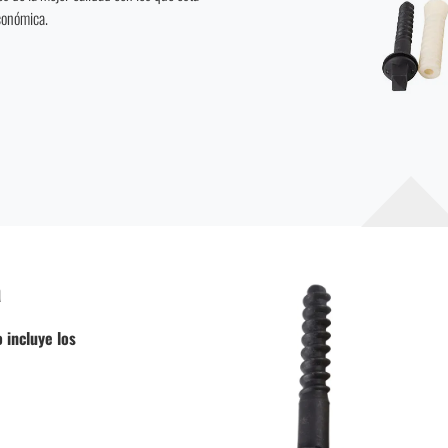
económica.
a
 incluye los