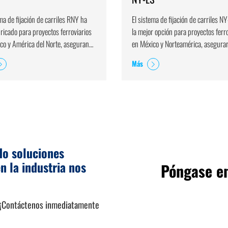
ema de fijación de carriles RNY ha
El sistema de fijación de carriles N
bricado para proyectos ferroviarios
la mejor opción para proyectos ferr
co y América del Norte, asegurando
en México y Norteamérica, asegurar
115RE sobre durmientes de
rieles 115RE sobre durmientes de
Más
o.
concreto.
do soluciones
n la industria nos
Póngase en
? ¡Contáctenos inmediatamente